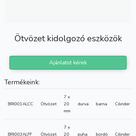
Ötvözet kidolgozó eszközök
Ajánlatot kérek
Termékeink:
7 x
BRI001ALCC
Ötvözet
20
durva
barna
Cilinder
mm
7 x
BRI003ALFF
Ötvözet
20
puha
bordó
Cilinder