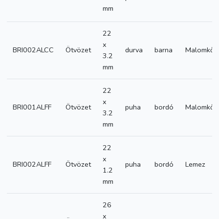
mm
22
x
BRI002ALCC
Ötvözet
durva
barna
Malomkő
3.2
mm
22
x
BRI001ALFF
Ötvözet
puha
bordó
Malomkő
3.2
mm
22
x
BRI002ALFF
Ötvözet
puha
bordó
Lemez
1.2
mm
26
x